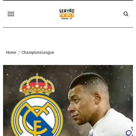
Skip
to
content
Home
ChampionsLeague