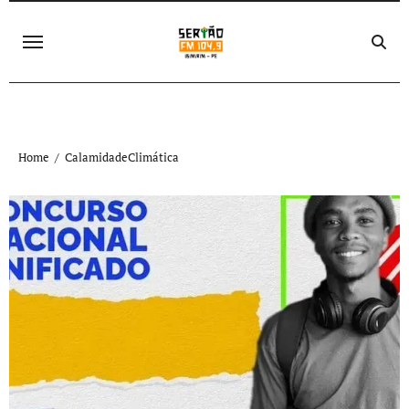
Skip
to
content
Home
CalamidadeClimática