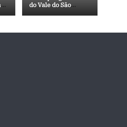
a
do Vale do São
 de
Francisco, e
Políticos Buscam
Soluções