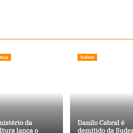
ltura
Sudene
nistério da
Danilo Cabral é
ltura lança o
demitido da Sude