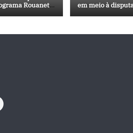
ograma Rouanet
em meio à disput
rdeste com
política e pressão
vestimento de R$
outros estados
 milhões