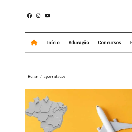
Skip
to
content
Início
Educação
Concursos
P
Home
aposentados