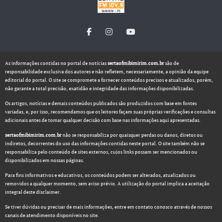
As informações contidas no portal de notícias
sertaofmibimirim.com.br
são de
responsabilidade exclusiva dos autores e não refletem, necessariamente, a opinião da equipe
editorial do portal. O site se compromete a fornecer conteúdos precisos e atualizados, porém,
não garante a total precisão, exatidão e integridade das informações disponibilizadas.
Os artigos, notícias e demais conteúdos publicados são produzidos com base em fontes
variadas, e, por isso, recomendamos que os leitores façam suas próprias verificações e consultas
adicionais antes de tomar qualquer decisão com base nas informações aqui apresentadas.
sertaofmibimirim.com.br
não se responsabiliza por quaisquer perdas ou danos, diretos ou
indiretos, decorrentes do uso das informações contidas neste portal. O site também não se
responsabiliza pelo conteúdo de sites externos, cujos links possam ser mencionados ou
disponibilizados em nossas páginas.
Para fins informativos e educativos, os conteúdos podem ser alterados, atualizados ou
removidos a qualquer momento, sem aviso prévio. A utilização do portal implica a aceitação
integral deste disclaimer.
Se tiver dúvidas ou precisar de mais informações, entre em contato conosco através de nossos
canais de atendimento disponíveis no site.