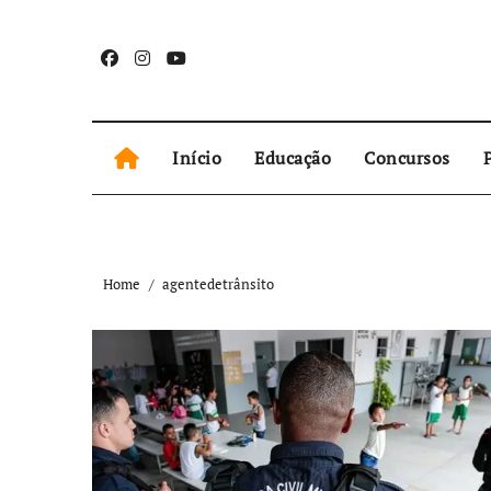
Skip
to
content
Início
Educação
Concursos
P
Home
agentedetrânsito