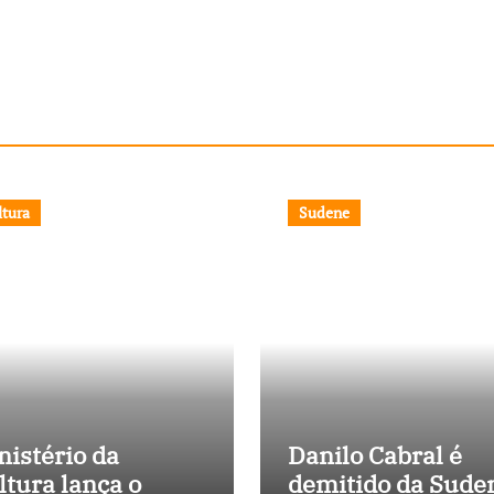
ltura
Sudene
nistério da
Danilo Cabral é
ltura lança o
demitido da Sude