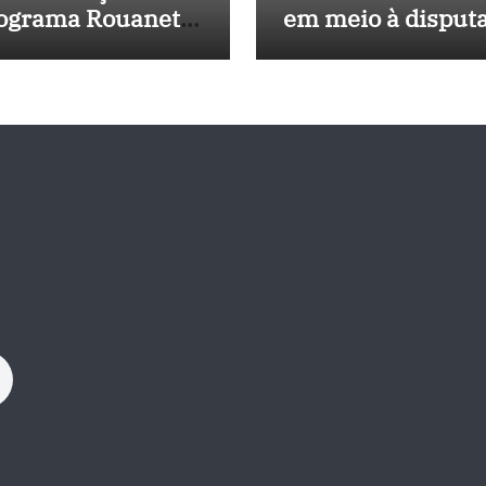
ograma Rouanet
em meio à disput
rdeste com
política e pressão
vestimento de R$
outros estados
 milhões