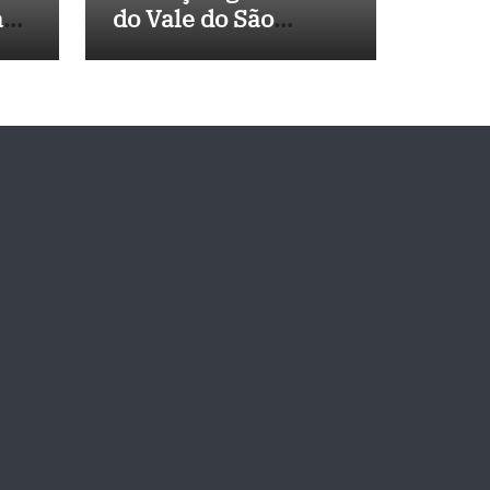
a
do Vale do São
 de
Francisco, e
Políticos Buscam
Soluções