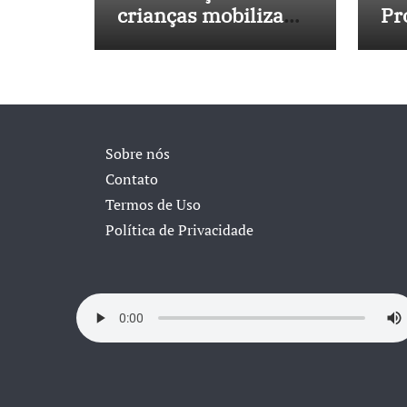
crianças mobiliza
Pr
sociedade e
No
pressiona Congresso
in
40
Sobre nós
Contato
Termos de Uso
Política de Privacidade